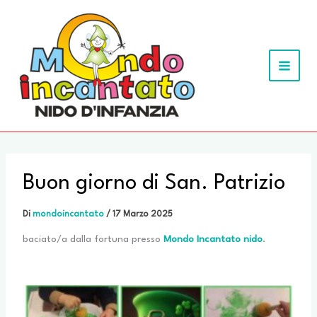
Vai
al
contenuto
MAIN
MEN
Buon giorno di San. Patrizio
Di
mondoincantato
/
17 Marzo 2025
baciato/a dalla fortuna presso
Mondo Incantato nido
.